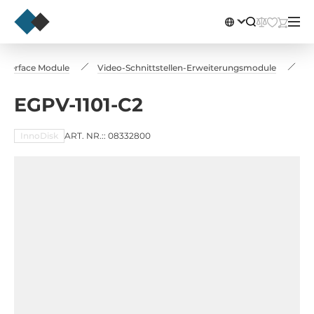
Interface Module
Video-Schnittstellen-Erweiterungsmodule
EG
EGPV-1101-C2
InnoDisk
ART. NR.:: 08332800