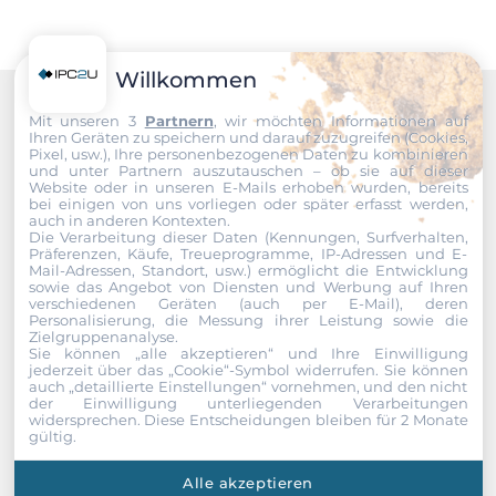
Willkommen
Mit unseren 3
Partnern
, wir möchten Informationen auf
Recommended products
Ihren Geräten zu speichern und darauf zuzugreifen (Cookies,
Pixel, usw.), Ihre personenbezogenen Daten zu kombinieren
und unter Partnern auszutauschen – ob sie auf dieser
Website oder in unseren E-Mails erhoben wurden, bereits
bei einigen von uns vorliegen oder später erfasst werden,
auch in anderen Kontexten.
Die Verarbeitung dieser Daten (Kennungen, Surfverhalten,
Präferenzen, Käufe, Treueprogramme, IP-Adressen und E-
Mail-Adressen, Standort, usw.) ermöglicht die Entwicklung
sowie das Angebot von Diensten und Werbung auf Ihren
verschiedenen Geräten (auch per E-Mail), deren
Personalisierung, die Messung ihrer Leistung sowie die
Zielgruppenanalyse.
Sie können „alle akzeptieren“ und Ihre Einwilligung
jederzeit über das „Cookie“-Symbol
widerrufen. Sie können
auch „detaillierte Einstellungen“ vornehmen, und den nicht
der Einwilligung unterliegenden Verarbeitungen
widersprechen. Diese Entscheidungen bleiben für 2 Monate
gültig.
Alle akzeptieren