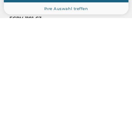
InnoDisk
Ihre Auswahl treffen
EGPV-1101-C3
M.2 to HDMI or DVi, with HDMI cable, 0...70C
Über uns
Hersteller