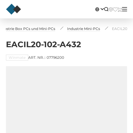
dustrie Box PCs und Mini-PCs
Industrie Mini-PCs
EACIL20-10
EACIL20-102-A432
Winmate
ART. NR.:: 07796200