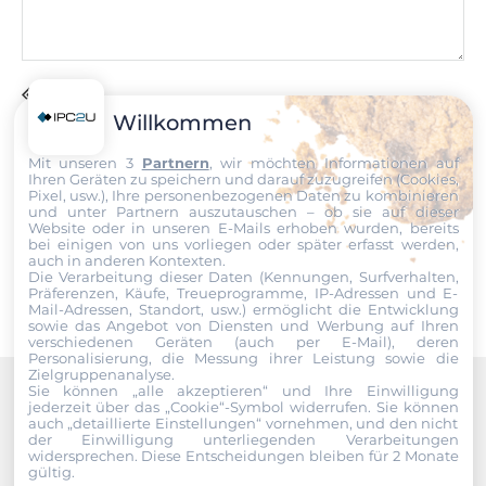
Steckplätze
Gesamtanzahl
1
Datei
Willkommen
Mini-PCIe/Mini Card
Ich erkläre mich hiermit mit der Nutzung meiner persönlichen
Mit unseren 3
Partnern
, wir möchten Informationen auf
1
Daten einverstanden. Die
AGBs
und die
Datenschutzerklärung
Ihren Geräten zu speichern und darauf zuzugreifen (Cookies,
habe ich gelesen und akzeptiere die Konditionen.
Pixel, usw.), Ihre personenbezogenen Daten zu kombinieren
und unter Partnern auszutauschen – ob sie auf dieser
Antennen Eigenschaften
Website oder in unseren E-Mails erhoben wurden, bereits
Senden
bei einigen von uns vorliegen oder später erfasst werden,
auch in anderen Kontexten.
Mobilfunk
Die Verarbeitung dieser Daten (Kennungen, Surfverhalten,
Präferenzen, Käufe, Treueprogramme, IP-Adressen und E-
3G
Mail-Adressen, Standort, usw.) ermöglicht die Entwicklung
sowie das Angebot von Diensten und Werbung auf Ihren
verschiedenen Geräten (auch per E-Mail), deren
Zusätzliche Funktionen
Personalisierung, die Messung ihrer Leistung sowie die
Zielgruppenanalyse.
Sie können „alle akzeptieren“ und Ihre Einwilligung
Watchdog-Timer-Typ
jederzeit über das „Cookie“-Symbol
widerrufen. Sie können
Recommended products
auch „detaillierte Einstellungen“ vornehmen, und den nicht
Software
der Einwilligung unterliegenden Verarbeitungen
widersprechen. Diese Entscheidungen bleiben für 2 Monate
gültig.