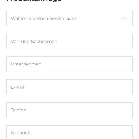
Grafikcontroller
integriert im Prozessor
Wählen Sie einen Service aus
Ethernet
Vor- und Nachname
Ethernet gesamt
2
10/100/1000 Mbit/s
Unternehmen
2
Schnittstellen Seriell / Parallel
E-Mail
USB gesamt
2
Telefon
USB v3.x
2
Nachricht