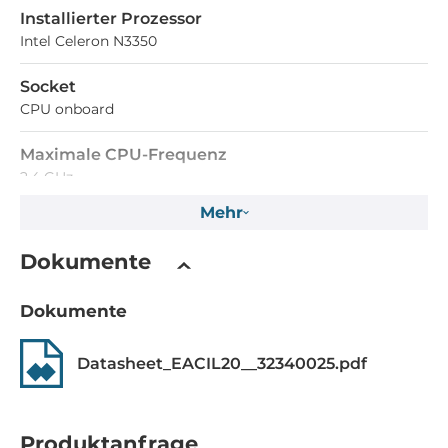
Installierter Prozessor
Intel Celeron N3350
Socket
CPU onboard
Maximale CPU-Frequenz
2.4 GHz
Mehr
Speicher
Dokumente
Formfaktor
DDR3
Dokumente
Standard Onboard Speicher
Datasheet_EACIL20__32340025.pdf
4 GB
Grafik
Produktanfrage