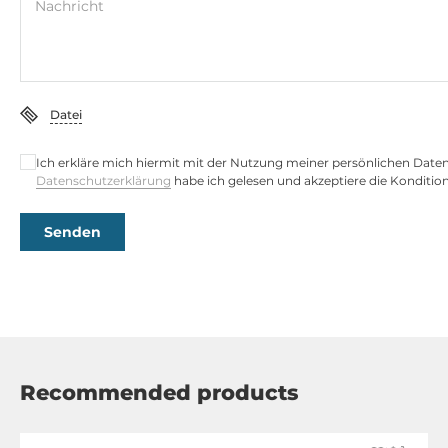
Nachricht
Steckplätze
Gesamtanzahl
1
Datei
Mini-PCIe/Mini Card
Ich erkläre mich hiermit mit der Nutzung meiner persönlichen Date
1
Datenschutzerklärung
habe ich gelesen und akzeptiere die Konditio
Senden
Zusätzliche Funktionen
Watchdog-Timer-Typ
Software
Schnittstellen
Recommended products
Schnittstellen
HDMI, 2xRJ45 Ethernet, 2xUSB, DC input (terminal block)