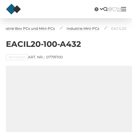
dustrie Box PCs und Mini-PCs
Industrie Mini-PCs
EACIL20-10
EACIL20-100-A432
Winmate
ART. NR.:: 07791700