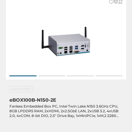
Stromversorgung
Eingangsspannung DC
9..36 V
Software
Betriebssystemkompatibilität
Linux OS, Ubuntu, Windows 10 IoT Enterprise
Maße und Gewicht
AXIOMTEK
Breite
100 mm
eBOX100B-N150-2E
Fanless Embedded Box PC, Intel Twin Lake N150 3.6GHz CPU,
Höhe
8GB LPDDR5 RAM, 2xHDMI, 2x2.5GbE LAN, 2xUSB 3.2, 4xUSB
2.0, 4xCOM, 8-bit DIO, 2.5" Drive Bay, 1xMiniPCIe, 1xM.2 2280
31 mm
Key-M, 1xM.2 2230 Key-E, 9-36VDC-in
Tiefe