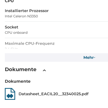
CPU
Installierter Prozessor
Intel Celeron N3350
Socket
CPU onboard
Maximale CPU-Frequenz
2.4 GHz
Mehr
Speicher
Dokumente
Formfaktor
DDR3
Dokumente
Standard Onboard Speicher
Datasheet_EACIL20__32340025.pdf
4 GB
Grafik