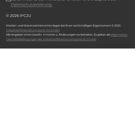
Datenschutzerklärung.
© 2026 IPC2U
Marken- und Warenzeichenrechte liegen bei ihren rechtmäßigen Eigentümern © 2025
Industrial Personal Computer 2U GmbH
.
Alle Angaben ohne Gewähr. Irrtümer u. Änderungen vorbehalten. Es gelten die
Allgemeinen
Geschäftsbedingungen der Industrial Personal Computer 2U GmbH
.