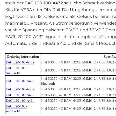
stellt der EACIL20-100-A432 seitliche Schraubverbin
Kits für VESA oder DIN Rail. Die Umgebungstemperat
liegt zwischen -15° Celsius und 55° Celsius bei einer r
maximal 90 Prozent. Als Stromversorgung verwende
variable Spannung zwischen 9 VDC und 36 VDC über e
EACIL20-100-A432 eignet sich für komplexe IoT Um
Automation, der Industrie 4.0 und der Smart Productio
Ordering information
Specific
EACIL20-100-A432
Intel N3350, 4G RAM, 32GB eMMC, 2 x USB 3.0, 2
EACIL20-100-
Intel N3350, 4G RAM, 32GB eMMC, 2 x USB 3.0, 2
A432W10
Intel N3350, 4G RAM, 32GB eMMC, 2 x USB 3.0, 2 
EACIL20-101-A432
Bluetooth
EACIL20-102-A432
Intel N3350, 4G RAM, 32GB eMMC, 2 x USB 3.0, 2 
EACIL20-103-A432
Intel N3350, 4G RAM, 32GB eMMC, 2 x USB 3.0, 2 
EACIL20-100-A464
Intel N3350, 4G RAM, 64GB eMMC, 2 x USB 3.0, 2
EACIL20-100-
Intel N3350, 4G RAM, 64GB eMMC, 2 x USB 3.0, 2
A464W10