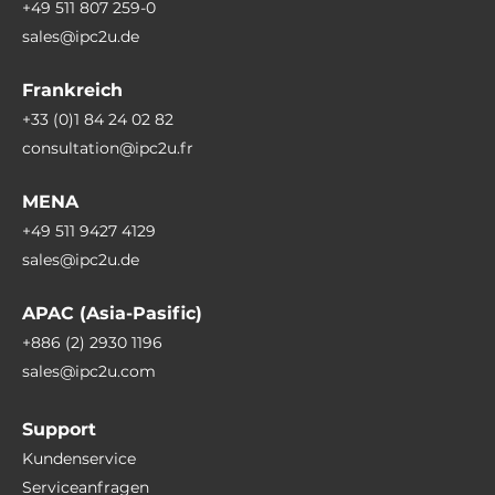
+49 511 807 259-0
sales@ipc2u.de
Nettogewicht
0.6 kg
Frankreich
+33 (0)1 84 24 02 82
consultation@ipc2u.fr
MENA
+49 511 9427 4129
sales@ipc2u.de
APAC (Asia-Pasific)
+886 (2) 2930 1196
sales@ipc2u.com
Support
Kundenservice
Serviceanfragen