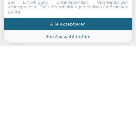
der Einwilligung unterliegenden Verarbeitungen
widersprechen. Diese Entscheidungen bleiben für 2 Monate
gültig.
Alle akzeptieren
Ihre Auswahl treffen
Planet
NVR-E6480
64-Ch Windows-based Network Video Recorder with 8-Bay
Hard Disks with 2U Rackmount Chassis, Win 7 Std. Embedded,
MJPEG/MPEG4/H.264, Multi-Stream/Language, 8*SATA HDD,
VGA, 6*USB, 2-Way Audio, ONVIF, 100..240V AC, 0..+40C
Operating Temperature