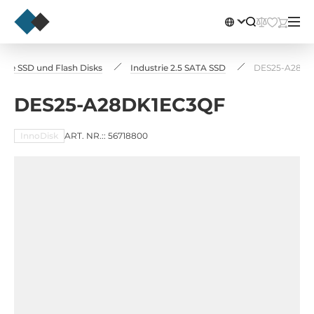
trie SSD und Flash Disks
Industrie 2.5 SATA SSD
DES25-A28D
DES25-A28DK1EC3QF
InnoDisk
ART. NR.:: 56718800