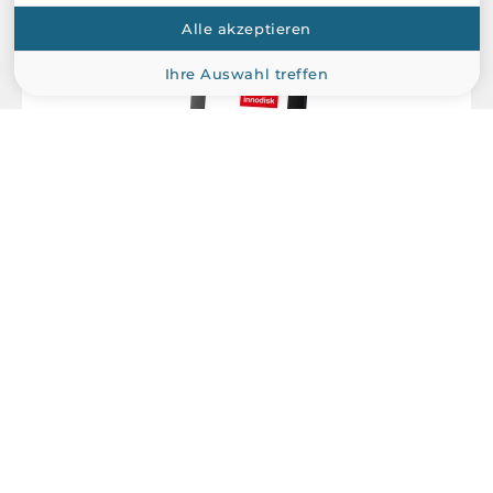
Alle akzeptieren
Ihre Auswahl treffen
InnoDisk
DES25-B56IC1KCCDL
256GB InnoDisk Industrial 2.5" 3TEB SSD, SATA 3, 3D TLC, BiC5,
R/W 550/500 MB/s, Standard Temperature 0...+70