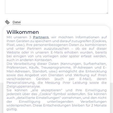
Datei
Willkommen
Ich erkläre mich hiermit mit der Nutzung meiner persönlichen
Mit unseren 3
Partnern
, wir möchten Informationen auf
Daten einverstanden. Die
AGBs
und die
Datenschutzerklärung
Ihren Geräten zu speichern und darauf zuzugreifen (Cookies,
habe ich gelesen und akzeptiere die Konditionen.
Pixel, usw.), Ihre personenbezogenen Daten zu kombinieren
und unter Partnern auszutauschen – ob sie auf dieser
Website oder in unseren E-Mails erhoben wurden, bereits
Senden
bei einigen von uns vorliegen oder später erfasst werden,
auch in anderen Kontexten.
Die Verarbeitung dieser Daten (Kennungen, Surfverhalten,
Präferenzen, Käufe, Treueprogramme, IP-Adressen und E-
Mail-Adressen, Standort, usw.) ermöglicht die Entwicklung
sowie das Angebot von Diensten und Werbung auf Ihren
verschiedenen Geräten (auch per E-Mail), deren
Personalisierung, die Messung ihrer Leistung sowie die
Zielgruppenanalyse.
Sie können „alle akzeptieren“ und Ihre Einwilligung
jederzeit über das „Cookie“-Symbol
widerrufen. Sie können
Recommended products
auch „detaillierte Einstellungen“ vornehmen, und den nicht
der Einwilligung unterliegenden Verarbeitungen
widersprechen. Diese Entscheidungen bleiben für 2 Monate
gültig.