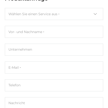
Maße
Wählen Sie einen Service aus
Bruttogewicht
0.05 kg
Vor- und Nachname
Nettogewicht
0.04 kg
Unternehmen
E-Mail
Telefon
Nachricht