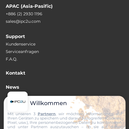
APAC (Asia-Pasific)
+886 (2) 2930 1196
sales@ipc2u.com
Support
Kundenservice
Serviceanfragen
F.A.Q.
Kontakt
News
Wissenswertes
Willkommen
Mit unseren 3
Partnern
, wir möchten Informationen auf
+49 (0) 511 807 259-0
Ihren Geräten zu speichern und darauf zuzugreifen (Cookies,
sales@ipc2u.de
Pixel, usw.), Ihre personenbezogenen Daten zu kombinieren
und unter Partnern auszutauschen – ob sie auf dieser