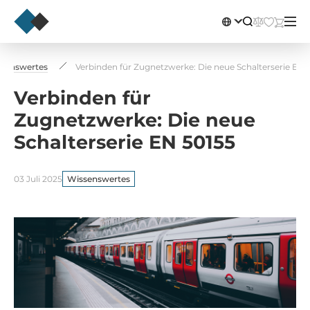
senswertes
Verbinden für Zugnetzwerke: Die neue Schalterserie EN 
Verbinden für
Zugnetzwerke: Die neue
Schalterserie EN 50155
03 Juli 2025
Wissenswertes