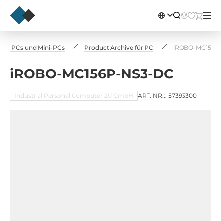
Box PCs und Mini-PCs
Product Archive für PC
iROBO-MC156P
iROBO-MC156P-NS3-DC
Industrial Personal Computer 2U GmbH
ART. NR.:: 57393300