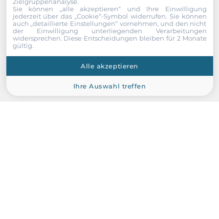
Zielgruppenanalyse.
Sie können „alle akzeptieren“ und Ihre Einwilligung
jederzeit über das „Cookie“-Symbol
widerrufen. Sie können
ICOP
auch „detaillierte Einstellungen“ vornehmen, und den nicht
der Einwilligung unterliegenden Verarbeitungen
WP-LOCK-D3P-F
widersprechen. Diese Entscheidungen bleiben für 2 Monate
gültig.
Port external: DC POWER PORT (FEMALE)
Alle akzeptieren
Ihre Auswahl treffen
Über uns
Hersteller