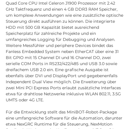
Quad Core CPU Intel Celeron J1900 Prozessor mit 2.42
GHz Taktfrequenz und einen 4 GB DDR3 RAM Speicher,
um komplexe Anwendungen wie eine zusätzliche optische
Steuerung direkt ausführen zu können. Die integrierte
HDD mit 500 GB Kapazität bietet ausreichend
Speicherplatz für zahlreiche Projekte und ein
umfangreiches Logging für Debugging und Analysen.
Weitere Messfühler und periphere Devices bindet das
Fanless Embedded System neben EtherCAT über eine 31
Bit GPIO mit 15 Channel DI und 16 Channel DO, zwei
serielle COM Ports in RS232/422/485 und USB 3.0 sowie
dreifachem USB 2.0 ein. Eine grafische Ausgabe ist
ebenfalls über DVI und DisplayPort und gegebenenfalls
Independent Dual View möglich. Die Erweiterung über
zwei Mini PCI Express Ports erlaubt zusätzliche Interfaces
etwa für drahtlose Netzwerke inklusive WLAN 802.11, 3.5G
UMTS oder 4G LTE.
Für die Entwicklung stellt das MiniBOT-Robot-Package
eine umfangreiche Software für die Automation, darunter
etwa NexGRC Runtime für die Steuerung, NexMotion