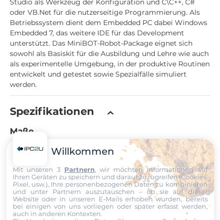
Studio als Werkzeug der Konfiguration und C\C++, C#
oder VB.Net für die nutzerseitige Programmierung. Als
Betriebssystem dient dem Embedded PC dabei Windows
Embedded 7, das weitere IDE für das Development
unterstützt. Das MiniBOT-Robot-Package eignet sich
sowohl als Basiskit für die Ausbildung und Lehre wie auch
als experimentelle Umgebung, in der produktive Routinen
entwickelt und getestet sowie Spezialfälle simuliert
werden.
Spezifikationen
Maße
Willkommen
Bruttogewicht
23 kg
Mit unseren 3
Partnern
, wir möchten Informationen auf
Ihren Geräten zu speichern und darauf zuzugreifen (Cookies,
Nettogewicht
Pixel, usw.), Ihre personenbezogenen Daten zu kombinieren
und unter Partnern auszutauschen – ob sie auf dieser
20 kg
Website oder in unseren E-Mails erhoben wurden, bereits
bei einigen von uns vorliegen oder später erfasst werden,
auch in anderen Kontexten.