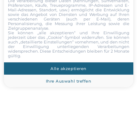
Dokumente
Die Verarbeitung dieser Daten (Kennungen, Surfverhalten,
Präferenzen, Käufe, Treueprogramme, IP-Adressen und E-
Mail-Adressen, Standort, usw.) ermöglicht die Entwicklung
sowie das Angebot von Diensten und Werbung auf Ihren
Dokumente
verschiedenen Geräten (auch per E-Mail), deren
Personalisierung, die Messung ihrer Leistung sowie die
Zielgruppenanalyse.
Datasheet_MiniBOT__32338369.pdf
Sie können „alle akzeptieren“ und Ihre Einwilligung
jederzeit über das „Cookie“-Symbol
widerrufen. Sie können
auch „detaillierte Einstellungen“ vornehmen, und den nicht
der Einwilligung unterliegenden Verarbeitungen
widersprechen. Diese Entscheidungen bleiben für 2 Monate
gültig.
Antrag auf Ersetzung
Alle akzeptieren
Vor- und Nachname
Ihre Auswahl treffen
Unternehmen
E-Mail