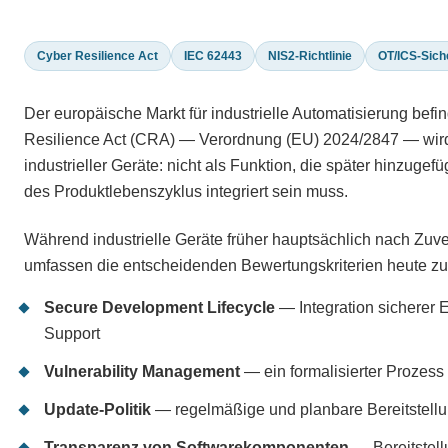
Cyber Resilience Act
IEC 62443
NIS2-Richtlinie
OT/ICS-Sich
Der europäische Markt für industrielle Automatisierung befi
Resilience Act (CRA) — Verordnung (EU) 2024/2847 — wird C
industrieller Geräte: nicht als Funktion, die später hinzug
des Produktlebenszyklus integriert sein muss.
Während industrielle Geräte früher hauptsächlich nach Zuve
umfassen die entscheidenden Bewertungskriterien heute zus
Secure Development Lifecycle
— Integration sicherer 
Support
Vulnerability Management
— ein formalisierter Prozess
Update-Politik
— regelmäßige und planbare Bereitstellu
Transparenz von Softwarekomponenten
— Bereitstell