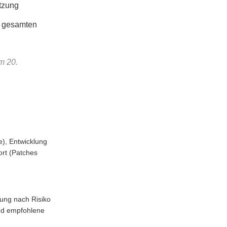
tzung
r gesamten
m 20.
e), Entwicklung
ort (Patches
erung nach Risiko
und empfohlene