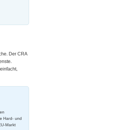
iche. Der CRA
enste.
einfacht,
den
le Hard- und
 EU-Markt