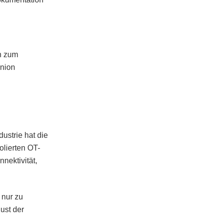
ch zum
Union
ustrie hat die
lierten OT-
nektivität,
 nur zu
ust der