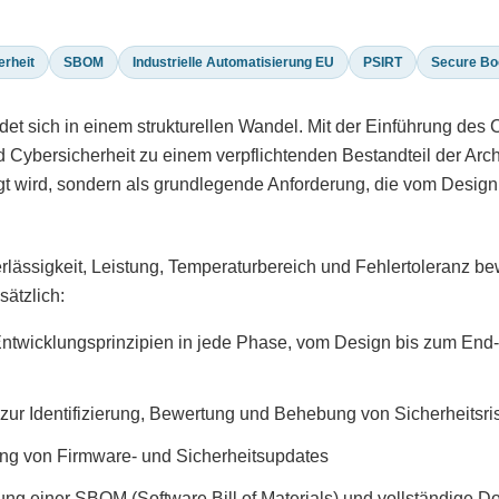
erheit
SBOM
Industrielle Automatisierung EU
PSIRT
Secure Bo
ndet sich in einem strukturellen Wandel. Mit der Einführung des 
ybersicherheit zu einem verpflichtenden Bestandteil der Arch
efügt wird, sondern als grundlegende Anforderung, die vom Desig
rlässigkeit, Leistung, Temperaturbereich und Fehlertoleranz be
ätzlich:
Entwicklungsprinzipien in jede Phase, vom Design bis zum End-o
 zur Identifizierung, Bewertung und Behebung von Sicherheitsri
ng von Firmware- und Sicherheitsupdates
ung einer SBOM (Software Bill of Materials) und vollständige 