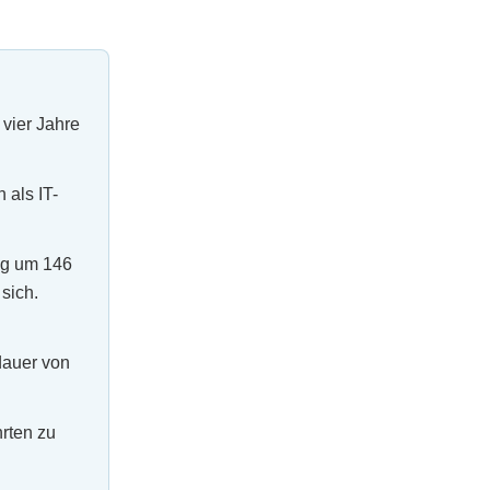
 vier Jahre
 als IT-
eg um 146
sich.
dauer von
hrten zu