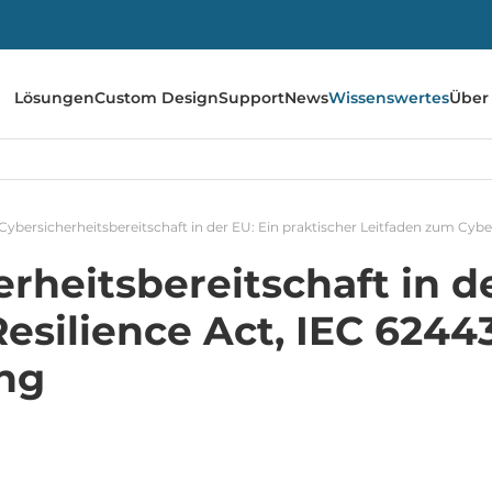
Lösungen
Custom Design
Support
News
Wissenswertes
Über
 Cybersicherheitsbereitschaft in der EU: Ein praktischer Leitfaden zum Cybe
erheitsbereitschaft in d
Resilience Act, IEC 624
ung