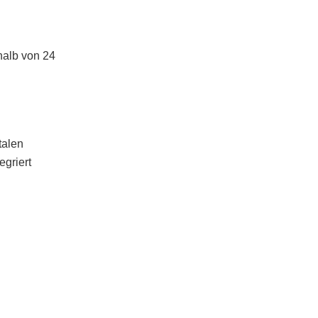
halb von 24
talen
egriert