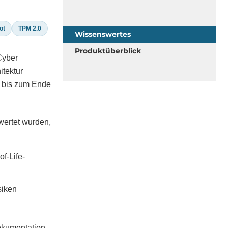
ot
TPM 2.0
Wissenswertes
Produktüberblick
Cyber
itektur
n bis zum Ende
wertet wurden,
f-Life-
siken
Dokumentation