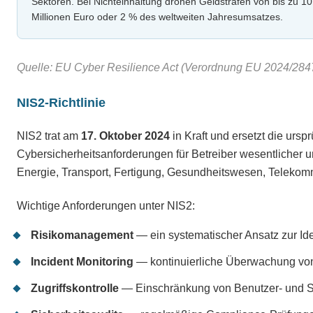
Sektoren. Bei Nichteinhaltung drohen Geldstrafen von bis zu 10
Millionen Euro oder 2 % des weltweiten Jahresumsatzes.
Quelle: EU Cyber Resilience Act (Verordnung EU 2024/2847
NIS2-Richtlinie
NIS2 trat am
17. Oktober 2024
in Kraft und ersetzt die ursp
Cybersicherheitsanforderungen für Betreiber wesentlicher un
Energie, Transport, Fertigung, Gesundheitswesen, Teleko
Wichtige Anforderungen unter NIS2:
Risikomanagement
— ein systematischer Ansatz zur Id
Incident Monitoring
— kontinuierliche Überwachung von
Zugriffskontrolle
— Einschränkung von Benutzer- und Sy